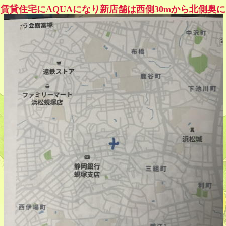
賃貸住宅にAQUAになり新店舗は西側30mから北側奥